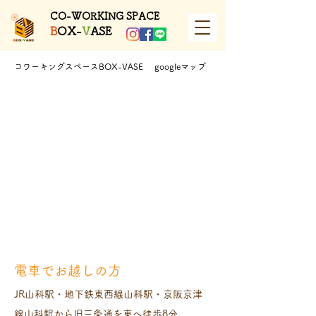
​CO-WORKING SPACE
B
OX-
V
ASE
​コワーキングスペースBOX-VASE googleマップ
​電車でお越しの方
JR山科駅・地下鉄東西線山科駅・京阪京津
線山科駅から旧三条通を東へ徒歩8分