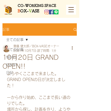
​CO-WORKING SPACE
B
OX-
V
ASE
記事
全ての記事
齋藤 健太郎／BOX-VASEオーナー
全ての記事
2021年10月7日
読了時間: 1分
10月20日 GRAND
NEWS
OPEN!!
EVENT
日記
ようやくここまで来ました。
GRAND OPENの日が決定しまし
た！
一から作り始め、ここまで長い道の
りでした。
場所から探し、計画を作り、ようや