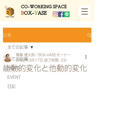
​CO-WORKING SPACE
B
OX-
V
ASE
記事
全ての記事
齋藤 健太郎／BOX-VASEオーナー
全ての記事
2022年3月17日
読了時間: 2分
能動的変化と他動的変化
NEWS
EVENT
日記