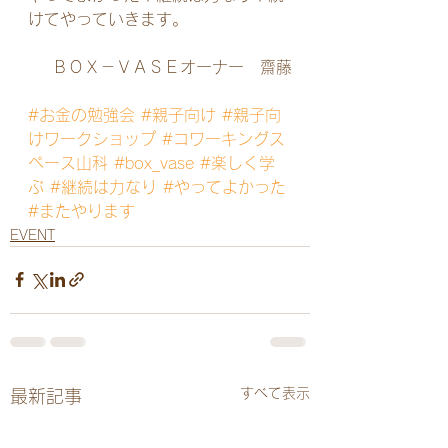
けてやっていきます。
ＢＯＸ－ＶＡＳＥオーナー　齋藤
#お金の勉強会
#親子向け
#親子向
けワークショップ
#コワーキングス
ペース山科
#box_vase
#楽しく学
ぶ
#継続は力なり
#やってよかった
#またやります
EVENT
すべて表示
最新記事