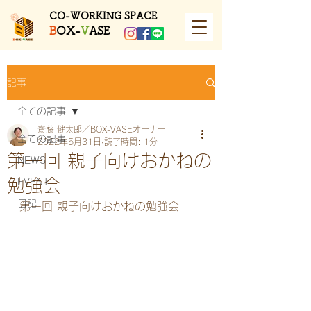
​CO-WORKING SPACE
B
OX-
V
ASE
記事
全ての記事
齋藤 健太郎／BOX-VASEオーナー
全ての記事
2022年5月31日
読了時間: 1分
第一回 親子向けおかねの
NEWS
勉強会
EVENT
日記
第一回 親子向けおかねの勉強会