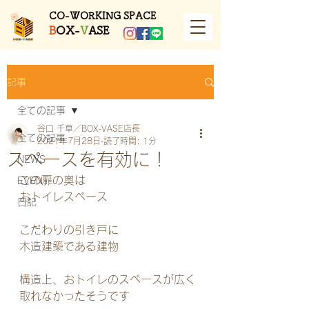
​CO-WORKING SPACE
B
OX-
V
ASE
記事
全ての記事
谷口 千草／BOX-VASE店長
全ての記事
2021年7月28日
読了時間: 1分
スペースを有効に！
NEWS
この扉の奥は
EVENT
おトイレスペース
日記
こだわりの引き戸に
木造建築である建物
構造上、おトイレのスペースが広く
取れなかったそうです